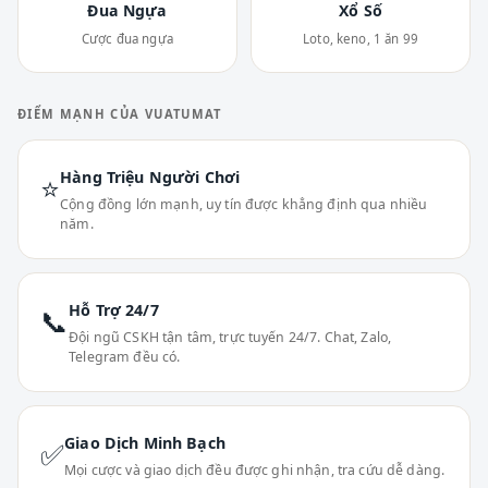
Đua Ngựa
Xổ Số
Cược đua ngựa
Loto, keno, 1 ăn 99
ĐIỂM MẠNH CỦA VUATUMAT
Hàng Triệu Người Chơi
⭐
Cộng đồng lớn mạnh, uy tín được khẳng định qua nhiều
năm.
Hỗ Trợ 24/7
📞
Đội ngũ CSKH tận tâm, trực tuyến 24/7. Chat, Zalo,
Telegram đều có.
Giao Dịch Minh Bạch
✅
Mọi cược và giao dịch đều được ghi nhận, tra cứu dễ dàng.