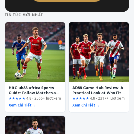
TIN TỨC MỚI NHẤT
HitClub88.africa Sports
AD88 Game Hub Review: A
Guide: Follow Matches and
Practical Look at Who Fits
Events Without Losing
and Who Should Walk
★★★★★
4.8 · 2566+ lượt xem
★★★★★
4.8 · 2317+ lượt xem
Track
Away
Xem Chi Tiết →
Xem Chi Tiết →