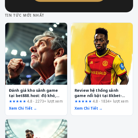
TIN TỨC MỚI NHẤT
Đánh giá kho sảnh game
Review hệ thống sảnh
tại bet888.host: độ khó,
game nổi bật tại 8kbet-
nhịp chơi và cách quản lý
co.com hôm nay: Góc nhìn
★★★★★
4.8 · 2273+ lượt xem
★★★★★
4.8 · 1834+ lượt xem
vốn
quản lý vốn cho người chơi
Xem Chi Tiết →
Xem Chi Tiết →
thực tế