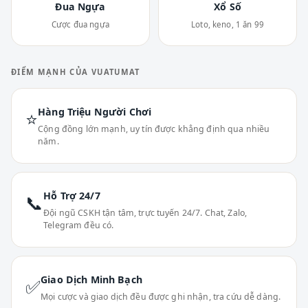
Đua Ngựa
Xổ Số
Cược đua ngựa
Loto, keno, 1 ăn 99
ĐIỂM MẠNH CỦA VUATUMAT
Hàng Triệu Người Chơi
⭐
Cộng đồng lớn mạnh, uy tín được khẳng định qua nhiều
năm.
Hỗ Trợ 24/7
📞
Đội ngũ CSKH tận tâm, trực tuyến 24/7. Chat, Zalo,
Telegram đều có.
Giao Dịch Minh Bạch
✅
Mọi cược và giao dịch đều được ghi nhận, tra cứu dễ dàng.