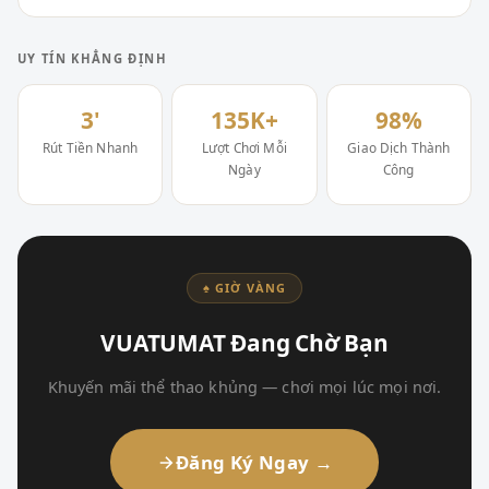
UY TÍN KHẲNG ĐỊNH
3'
135K+
98%
Rút Tiền Nhanh
Lượt Chơi Mỗi
Giao Dịch Thành
Ngày
Công
♠ GIỜ VÀNG
VUATUMAT Đang Chờ Bạn
Khuyến mãi thể thao khủng — chơi mọi lúc mọi nơi.
Đăng Ký Ngay →