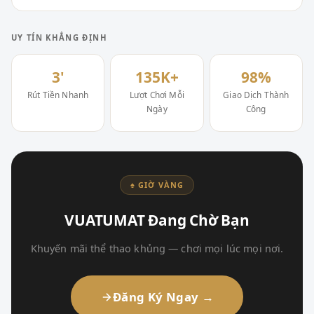
UY TÍN KHẲNG ĐỊNH
3'
135K+
98%
Rút Tiền Nhanh
Lượt Chơi Mỗi
Giao Dịch Thành
Ngày
Công
♠ GIỜ VÀNG
VUATUMAT Đang Chờ Bạn
Khuyến mãi thể thao khủng — chơi mọi lúc mọi nơi.
Đăng Ký Ngay →