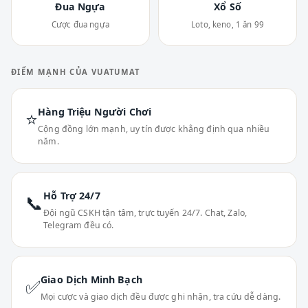
Đua Ngựa
Xổ Số
Cược đua ngựa
Loto, keno, 1 ăn 99
ĐIỂM MẠNH CỦA VUATUMAT
Hàng Triệu Người Chơi
⭐
Cộng đồng lớn mạnh, uy tín được khẳng định qua nhiều
năm.
Hỗ Trợ 24/7
📞
Đội ngũ CSKH tận tâm, trực tuyến 24/7. Chat, Zalo,
Telegram đều có.
Giao Dịch Minh Bạch
✅
Mọi cược và giao dịch đều được ghi nhận, tra cứu dễ dàng.