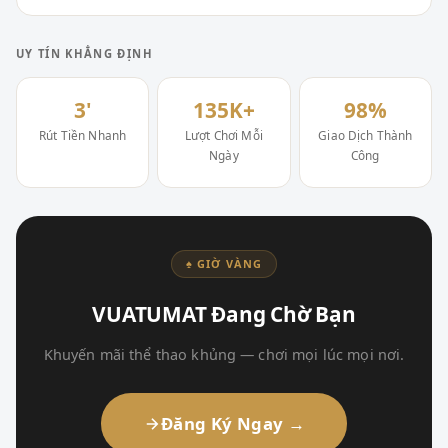
UY TÍN KHẲNG ĐỊNH
3'
135K+
98%
Rút Tiền Nhanh
Lượt Chơi Mỗi
Giao Dịch Thành
Ngày
Công
♠ GIỜ VÀNG
VUATUMAT Đang Chờ Bạn
Khuyến mãi thể thao khủng — chơi mọi lúc mọi nơi.
Đăng Ký Ngay →