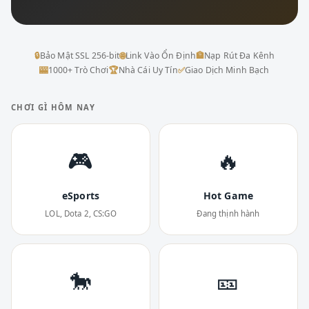
🔒
Bảo Mật SSL 256-bit
🌐
Link Vào Ổn Định
🏦
Nạp Rút Đa Kênh
🎰
1000+ Trò Chơi
🏆
Nhà Cái Uy Tín
✅
Giao Dịch Minh Bạch
CHƠI GÌ HÔM NAY
🎮
🔥
eSports
Hot Game
LOL, Dota 2, CS:GO
Đang thịnh hành
🐎
🎫